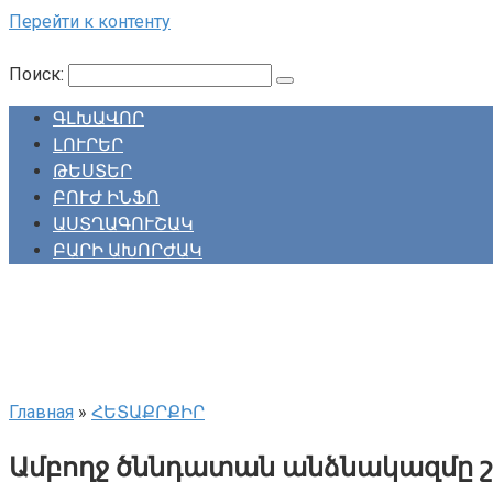
Перейти к контенту
Поиск:
ԳԼԽԱՎՈՐ
ԼՈՒՐԵՐ
ԹԵՍՏԵՐ
ԲՈՒԺ ԻՆՖՈ
ԱՍՏՂԱԳՈՒՇԱԿ
ԲԱՐԻ ԱԽՈՐԺԱԿ
Главная
»
ՀԵՏԱՔՐՔԻՐ
Ամբողջ ծննդատան անձնակազմը շո