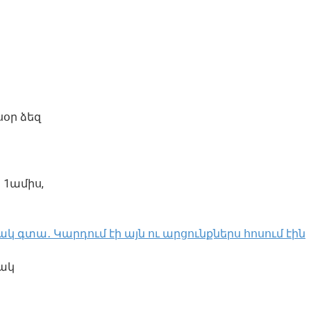
սօր ձեզ
 1ամիս,
կ գտա․ Կարդում էի այն ու արցունքներս հոսում էին
մակ