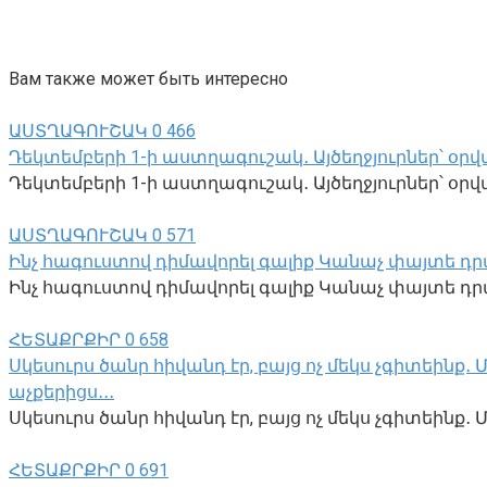
Вам также может быть интересно
ԱՍՏՂԱԳՈՒՇԱԿ
0
466
Դեկտեմբերի 1-ի աստղագուշակ․ Այծեղջյուրներ՝ օրվա
Դեկտեմբերի 1-ի աստղագուշակ․ Այծեղջյուրներ՝ օրվա 
ԱՍՏՂԱԳՈՒՇԱԿ
0
571
Ինչ հագուստով դիմավորել գալիք Կանաչ փայտե դր
Ինչ հագուստով դիմավորել գալիք Կանաչ փայտե դրա
ՀԵՏԱՔՐՔԻՐ
0
658
Սկեսուրս ծանր հիվանդ էր, բայց ոչ մեկս չգիտեինք
աչքերիցս․․․
Սկեսուրս ծանր հիվանդ էր, բայց ոչ մեկս չգիտեին
ՀԵՏԱՔՐՔԻՐ
0
691