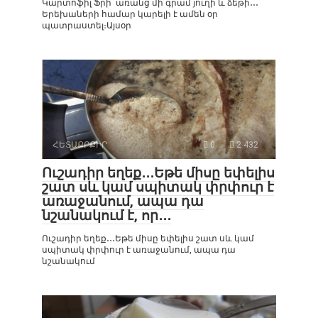
Կարտոֆիլ Ֆրի՝ առանց մի գրամ յուղի և ձեթի․․․
Երեխաների համար կարելի է ամեն օր
պատրաստել։Այսօր
ՀԵՏԱՔՐՔԻՐ
0
2 432
Ուշադիր եղեք․․․Եթե միսը եփելիս
շատ սև կամ սպիտակ փրփուր է
առաջանում, ապա դա
նշանակում է, որ․․․
Ուշադիր եղեք․․․Եթե միսը եփելիս շատ սև կամ
սպիտակ փրփուր է առաջանում, ապա դա
նշանակում