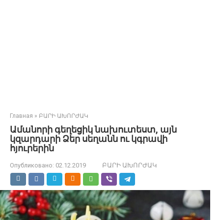
Главная
»
ԲԱՐԻ ԱԽՈՐԺԱԿ
Ամանորի գեղեցիկ նախուտեստ, այն
կզարդարի Ձեր սեղանն ու կգրավի
հյուրերին
Опубликовано:
02.12.2019
ԲԱՐԻ ԱԽՈՐԺԱԿ