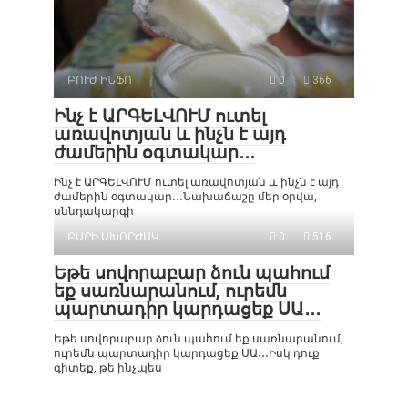
ԲՈՒԺ ԻՆՖՈ
0
366
Ինչ է ԱՐԳԵԼՎՈՒՄ ուտել
առավոտյան և ինչն է այդ
ժամերին օգտակար․․․
Ինչ է ԱՐԳԵԼՎՈՒՄ ուտել առավոտյան և ինչն է այդ
ժամերին օգտակար․․․Նախաճաշը մեր օրվա,
սննդակարգի
ԲԱՐԻ ԱԽՈՐԺԱԿ
0
516
Եթե սովորաբար ձուն պահում
եք սառնարանում, ուրեմն
պարտադիր կարդացեք ՍԱ․․․
Եթե սովորաբար ձուն պահում եք սառնարանում,
ուրեմն պարտադիր կարդացեք ՍԱ․․․Իսկ դուք
գիտեք, թե ինչպես