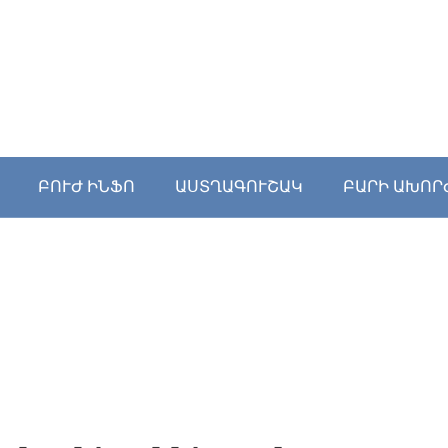
ԲՈՒԺ ԻՆՖՈ
ԱՍՏՂԱԳՈՒՇԱԿ
ԲԱՐԻ ԱԽՈՐ