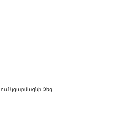
րում կզարմացնի Ձեզ…