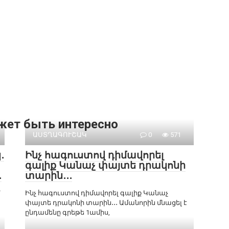
жет быть интересно
ԱՍՏՂԱԳՈՒՇԱԿ
0
571
․
Ինչ հագուստով դիմավորել
գալիք Կանաչ փայտե դրակոնի
․
տարին․․․
՝
Ինչ հագուստով դիմավորել գալիք Կանաչ
փայտե դրակոնի տարին․․․ Ամանորին մնացել է
ընդամենը գրեթե 1ամիս,