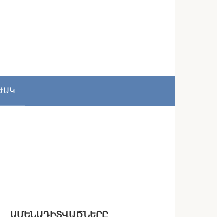
ԺԱԿ
ԱՄԵՆԱԴԻՏՎԱԾՆԵՐԸ