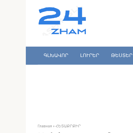
Перейти
к
контенту
ԳԼԽԱՎՈՐ
ԼՈՒՐԵՐ
ԹԵՍՏԵՐ
Главная
»
ՀԵՏԱՔՐՔԻՐ