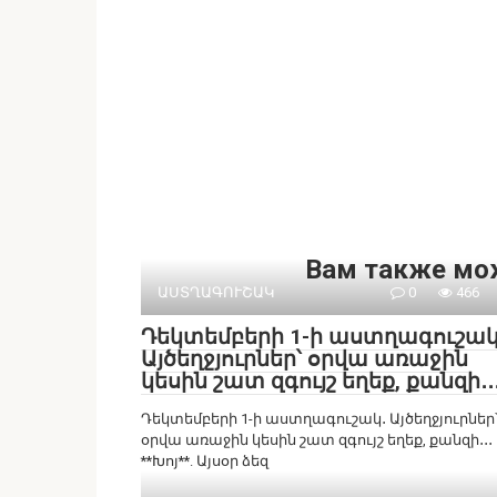
Вам также мо
ԱՍՏՂԱԳՈՒՇԱԿ
0
466
Դեկտեմբերի 1-ի աստղագուշակ
Այծեղջյուրներ՝ օրվա առաջին
կեսին շատ զգույշ եղեք, քանզի․․
Դեկտեմբերի 1-ի աստղագուշակ․ Այծեղջյուրներ
օրվա առաջին կեսին շատ զգույշ եղեք, քանզի․․․
**Խոյ**. Այսօր ձեզ