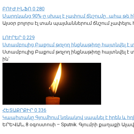
ԲՈՒԺ ԻՆՖՈ
0
280
Մարդկանց 90%-ը սխալ է չափում ճնշումը…ահա թե ին
Այսօր բոլորս էլ տան պայմաններում ճնշում չափելո
ԼՈՒՐԵՐ
0
229
Ստամբուլից Բաքում թռչող ինքնաթիռը հայտնվել է
Ստամբուլից Բաքում թռչող ինքնաթիռը հայտնվել է 
ին՝
ՀԵՏԱՔՐՔԻՐ
0
336
Կապիտանը Գյումիում նռնակով սպանել է իրեն և հղ
ԵՐԵՎԱՆ, 8 օգոստոսի – Sputnik. Գյումրի քաղաքի Ա