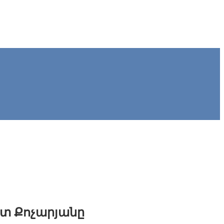
րտ Քոչարյանը