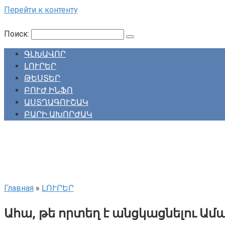
Перейти к контенту
Поиск:
ԳԼԽԱՎՈՐ
ԼՈՒՐԵՐ
ԹԵՍՏԵՐ
ԲՈՒԺ ԻՆՖՈ
ԱՍՏՂԱԳՈՒՇԱԿ
ԲԱՐԻ ԱԽՈՐԺԱԿ
Главная
»
ԼՈՒՐԵՐ
Ահա, թե որտեղ է անցկացնելու Ա