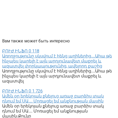
Вам также может быть интересно
ԲՈՒԺ ԻՆՖՈ
0
118
Առողջությունը սկսվում է հենց աղիներից․․․Ահա թե
ինչպես կարելի է այն արդյունավետ մաքրել և
ազատվել փորկապությունից, ավելորդ քաշից
Առողջությունը սկսվում է հենց աղիներից․․․Ահա թե
ինչպես կարելի է այն արդյունավետ մաքրել և
ազատվել
ԲՈՒԺ ԻՆՖՈ
0
1 726
Ամեն օր երեկոյան քնելուց առաջ բարձիս տակ
դնում եմ ՍԱ․․․ Մոռացել եմ անքնության մասին
Ամեն օր երեկոյան քնելուց առաջ բարձիս տակ
դնում եմ ՍԱ․․․ Մոռացել եմ անքնության
մասին։Քունը