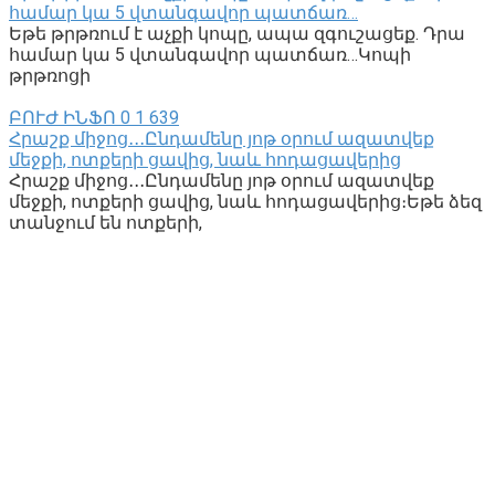
համար կա 5 վտանգավոր պատճառ…
Եթե թրթռում է աչքի կոպը, ապա զգուշացեք. Դրա
համար կա 5 վտանգավոր պատճառ…Կոպի
թրթռոցի
ԲՈՒԺ ԻՆՖՈ
0
1 639
Հրաշք միջոց․․․Ընդամենը յոթ օրում ազատվեք
մեջքի, ոտքերի ցավից, նաև հոդացավերից
Հրաշք միջոց․․․Ընդամենը յոթ օրում ազատվեք
մեջքի, ոտքերի ցավից, նաև հոդացավերից։Եթե ձեզ
տանջում են ոտքերի,