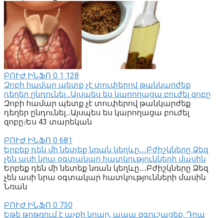
ԲՈՒԺ ԻՆՖՈ
0
1 128
Զոբի համար պետք չէ տուփերով թանկարժեք
դեղեր ընդունել․․Այսպես ես կարողացա բուժել զոբը
Զոբի համար պետք չէ տուփերով թանկարժեք
դեղեր ընդունել․․Այսպես ես կարողացա բուժել
զոբը։Ես 43 տարեկան
ԲՈՒԺ ԻՆՖՈ
0
681
Երբեք դեն մի նետեք նռան կեղևը․․․Բժիշկները Ձեզ
չեն ասի նրա օգտակար հատկությունների մասին
Երբեք դեն մի նետեք նռան կեղևը․․․Բժիշկները Ձեզ
չեն ասի նրա օգտակար հատկությունների մասին
Նռան
ԲՈՒԺ ԻՆՖՈ
0
730
Եթե թրթռում է աչքի կոպը, ապա զգուշացեք. Դրա