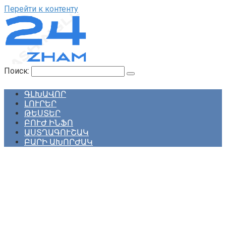
Перейти к контенту
Поиск:
ԳԼԽԱՎՈՐ
ԼՈՒՐԵՐ
ԹԵՍՏԵՐ
ԲՈՒԺ ԻՆՖՈ
ԱՍՏՂԱԳՈՒՇԱԿ
ԲԱՐԻ ԱԽՈՐԺԱԿ