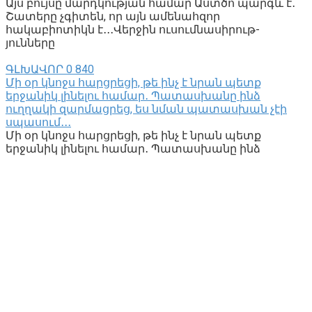
Այս բույսը մարդկության համար Աստծո պարգև է․
Շատերը չգիտեն, որ այն ամենահզոր
հակաբիոտիկն է․․․Վերջին ուսումնասիրութ-
յունները
ԳԼԽԱՎՈՐ
0
840
Մի օր կնոջս հարցրեցի, թե ինչ է նրան պետք
երջանիկ լինելու համար․ Պատասխանը ինձ
ուղղակի զարմացրեց, ես նման պատասխան չէի
սպասում․․․
Մի օր կնոջս հարցրեցի, թե ինչ է նրան պետք
երջանիկ լինելու համար․ Պատասխանը ինձ