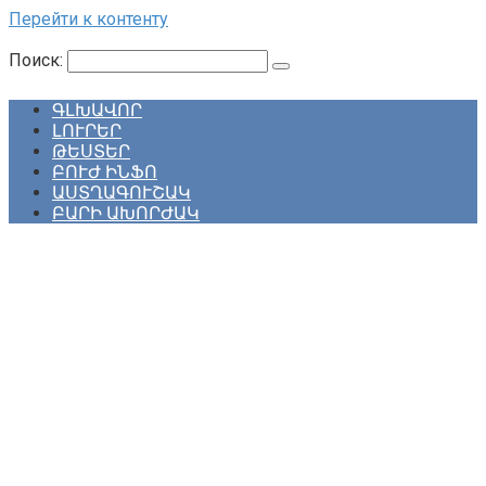
Перейти к контенту
Поиск:
ԳԼԽԱՎՈՐ
ԼՈՒՐԵՐ
ԹԵՍՏԵՐ
ԲՈՒԺ ԻՆՖՈ
ԱՍՏՂԱԳՈՒՇԱԿ
ԲԱՐԻ ԱԽՈՐԺԱԿ