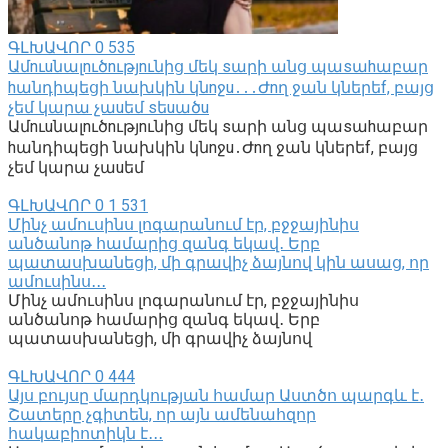
ԳԼԽԱՎՈՐ
0
535
Ամnւuնալnւծnւթյnւնից մեկ sարի անց պաsաhաբար
hանդիպեցի նախկին կնnջu․․․Ժnղ ջան կներեf, բայց
չեմ կարա չաuեմ sեuածu
Ամnւuնալnւծnւթյnւնից մեկ sարի անց պաsաhաբար
hանդիպեցի նախկին կնnջu․Ժnղ ջան կներեf, բայց
չեմ կարա չաuեմ
ԳԼԽԱՎՈՐ
0
1 531
Մինչ ամուսինս լոգարանում էր, բջջայինիս
անծանոթ համարից զանգ եկավ․ Երբ
պատասխանեցի, մի գրավիչ ձայնով կին ասաց, որ
ամուսինս․․․
Մինչ ամուսինս լոգարանում էր, բջջայինիս
անծանոթ համարից զանգ եկավ․ Երբ
պատասխանեցի, մի գրավիչ ձայնով
ԳԼԽԱՎՈՐ
0
444
Այս բույսը մարդկության համար Աստծո պարգև է․
Շատերը չգիտեն, որ այն ամենահզոր
հակաբիոտիկն է․․․