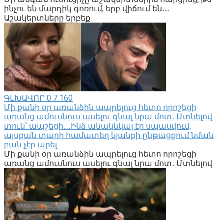
ինչու են մարդիկ գոռում, երբ վիճում են․․․
Աշակերտները երբեք
ԳԼԽԱՎՈՐ
0
7 160
Մի քանի օր առանձին ապրելուց հետո որոշեցի
առանց ամուսնուս ասելու գնալ նրա մոտ․ Մտնելով
տուն՝ ապշեցի․․․Ինձ անակնկալ էր սպասվում,
այսքան տարի համատեղ կյանքի ընթացքում նման
բան չէր արել
Մի քանի օր առանձին ապրելուց հետո որոշեցի
առանց ամուսնուս ասելու գնալ նրա մոտ․ Մտնելով