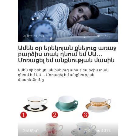
ԲՈՒԺ ԻՆՖՈ
0
1 729
Ամեն օր երեկոյան քնելուց առաջ
բարձիս տակ դնում եմ ՍԱ․․․
Մոռացել եմ անքնության մասին
Ամեն օր երեկոյան քնելուց առաջ բարձիս տակ
դնում եմ ՍԱ․․․ Մոռացել եմ անքնության
մասին։Քունը
ԹԵՍՏԵՐ
0
4 314