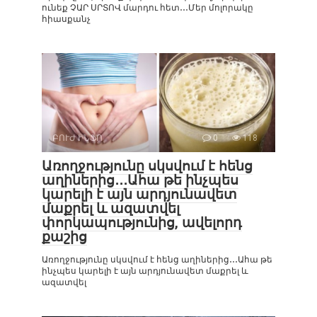
ունեք ՉԱՐ ՍՐՏՈՎ մարդու հետ․․․Մեր մոլորակը
հիասքանչ
ԲՈՒԺ ԻՆՖՈ
0
118
Առողջությունը սկսվում է հենց
աղիներից․․․Ահա թե ինչպես
կարելի է այն արդյունավետ
մաքրել և ազատվել
փորկապությունից, ավելորդ
քաշից
Առողջությունը սկսվում է հենց աղիներից․․․Ահա թե
ինչպես կարելի է այն արդյունավետ մաքրել և
ազատվել