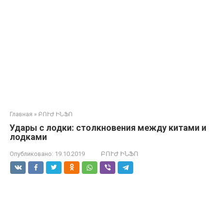
Главная
»
ԲՈՒԺ ԻՆՖՈ
Удары с лодки: столкновения между китами и
лодками
Опубликовано:
19.10.2019
ԲՈՒԺ ԻՆՖՈ