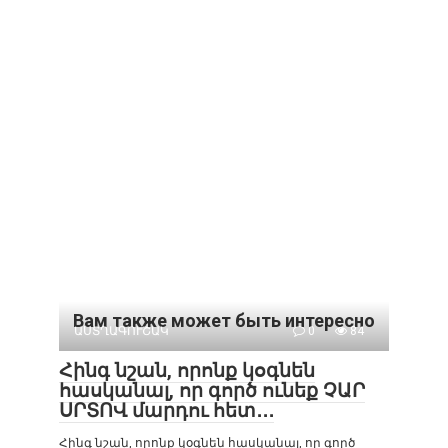
Вам также может быть интересно
ԱՍՏՂԱԳՈՒՇԱԿ
0
84
Հինգ նշան, որոնք կօգնեն
հասկանալ, որ գործ ունեք ՉԱՐ
ՍՐՏՈՎ մարդու հետ․․․
Հինգ նշան, որոնք կօգնեն հասկանալ, որ գործ