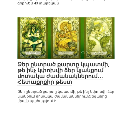
զոբը։Ես 43 տարեկան
ԹԵՍՏԵՐ
0
2 715
Ձեր ընտրած քարտը կպատմի,
թե ինչ կփոխվի ձեր կյանքում
մոտակա ժամանակներում․․․
Հետաքրքիր թեստ
Ձեր ընտրած քարտը կպատմի, թե ինչ կփոխվի ձեր
կյանքում մոտակա ժամանակներում։Ձեզանից
միայն պահաջվում է