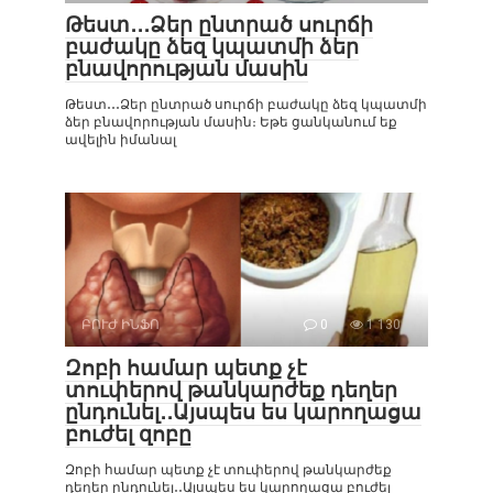
Թեստ․․․Ձեր ընտրած սուրճի
բաժակը ձեզ կպատմի ձեր
բնավորության մասին
Թեստ․․․Ձեր ընտրած սուրճի բաժակը ձեզ կպատմի
ձեր բնավորության մասին։ Եթե ցանկանում եք
ավելին իմանալ
ԲՈՒԺ ԻՆՖՈ
0
1 130
Զոբի համար պետք չէ
տուփերով թանկարժեք դեղեր
ընդունել․․Այսպես ես կարողացա
բուժել զոբը
Զոբի համար պետք չէ տուփերով թանկարժեք
դեղեր ընդունել․․Այսպես ես կարողացա բուժել