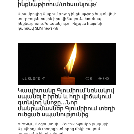
ինքնաթիռում/տեսանյութ/
Ստամբուլից Բաքում թռչող ինքնաթիռը հայտնվել է
տուրբուլենտային իրավիճակում․․․Խուճապ
ինքնաթիռում/տեսանյութ/։ Ինչպես հայտնի
դարձավ SLIM news-ին՝
ՀԵՏԱՔՐՔԻՐ
0
340
Կապիտանը Գյումիում նռնակով
սպանել է իրեն և հղի վիճակում
գտնվող կնոջը․․․Նոր
մանրամասներ Գյումրիում տեղի
ուեցած սպանությունից
ԵՐԵՎԱՆ, 8 օգոստոսի – Sputnik. Գյումրի քաղաքի
Ալավերդյան փողոցի տներից մեկի բակում
պայթյունի հետևանքով