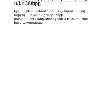
անունները
Այս մասին հայտնում է «ՏԱՍՍ»-ը՝ հղում անելով
Ադրբեջանի արտաքին գործերի
նախարարությանը։Ադրբեջանի ԱԳՆ տարածած
հայտարարության