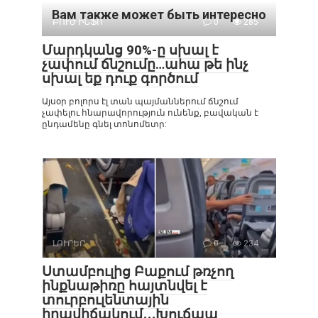
Вам также может быть интересно
ԲՈՒԺ ԻՆՖՈ
0
285
Մարդկանց 90%-ը սխալ է
չափում ճնշումը…ահա թե ինչ
սխալ եք դուք գործում
Այսօր բոլորս էլ տան պայմաններում ճնշում
չափելու հնարավորություն ունենք, բավական է
ընդամենը գնել տոնոմետր:
ԼՈՒՐԵՐ
0
234
Ստամբուլից Բաքում թռչող
ինքնաթիռը հայտնվել է
տուրբուլենտային
իրավիճակում․․․Խուճապ