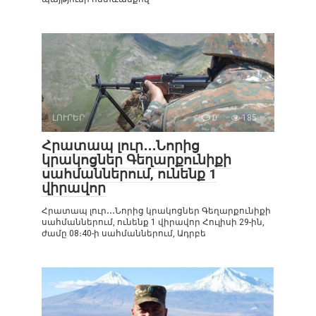
ԼՈՒՐԵՐ
0
185
Հրատապ լուր․․․Նորից
կրակոցներ Գեղարքունիքի
սահմաններում, ունենք 1
վիրավոր
Հրատապ լուր․․․Նորից կրակոցներ Գեղարքունիքի
սահմաններում, ունենք 1 վիրավոր Հուլիսի 29-ին,
ժամը 08։40-ի սահմաններում, Ադրբե