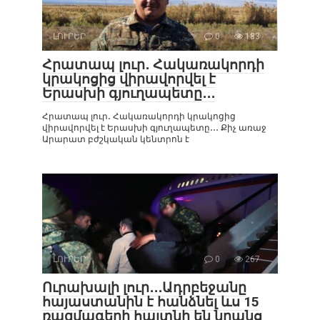
ԼՈՒՐԵՐ
0
183
Հրատապ լուր․ Հակառակորդի
կրակոցից վիրավորվել է
Երասխի գյուղապետը․․․
Հրատապ լուր․ Հակառակորդի կրակոցից
վիրավորվել է Երասխի գյուղապետը․․․ Քիչ առաջ
Արարատ բժշկական կենտրոն է
ԼՈՒՐԵՐ
0
267
Ուրախալի լուր․․․Ադրբեջանը
հայաստանին է հանձնել ևս 15
ռազմագերի հայտնի են նրանց