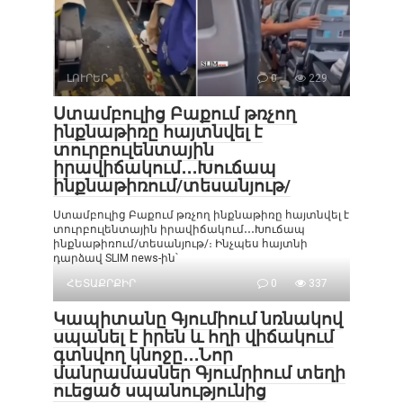
ԼՈՒՐԵՐ
0
229
Ստամբուլից Բաքում թռչող
ինքնաթիռը հայտնվել է
տուրբուլենտային
իրավիճակում․․․Խուճապ
ինքնաթիռում/տեսանյութ/
Ստամբուլից Բաքում թռչող ինքնաթիռը հայտնվել է
տուրբուլենտային իրավիճակում․․․Խուճապ
ինքնաթիռում/տեսանյութ/։ Ինչպես հայտնի
դարձավ SLIM news-ին՝
ՀԵՏԱՔՐՔԻՐ
0
337
Կապիտանը Գյումիում նռնակով
սպանել է իրեն և հղի վիճակում
գտնվող կնոջը․․․Նոր
մանրամասներ Գյումրիում տեղի
ուեցած սպանությունից