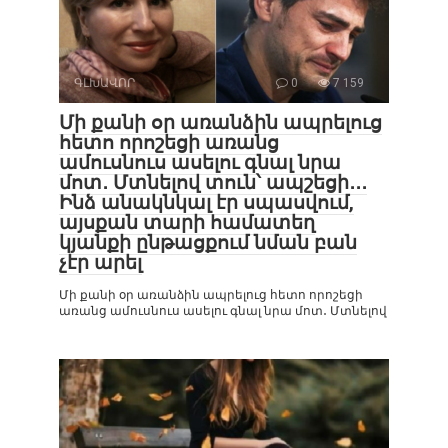
ԳԼԽԱՎՈՐ
0
7 159
Մի քանի օր առանձին ապրելուց
հետո որոշեցի առանց
ամուսնուս ասելու գնալ նրա
մոտ․ Մտնելով տուն՝ ապշեցի․․․
Ինձ անակնկալ էր սպասվում,
այսքան տարի համատեղ
կյանքի ընթացքում նման բան
չէր արել
Մի քանի օր առանձին ապրելուց հետո որոշեցի
առանց ամուսնուս ասելու գնալ նրա մոտ․ Մտնելով