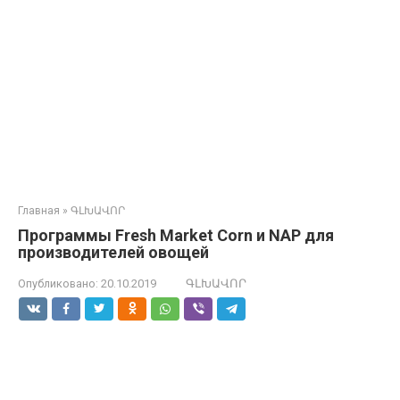
Главная
»
ԳԼԽԱՎՈՐ
Программы Fresh Market Corn и NAP для
производителей овощей
Опубликовано:
20.10.2019
ԳԼԽԱՎՈՐ