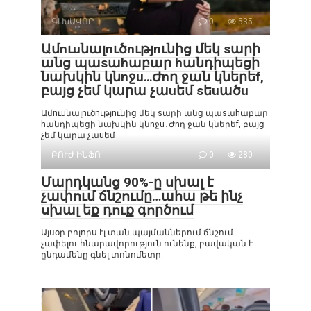
ԳԼԽԱՎՈՐ
0
535
Ամnւuնալnւծnւթյnւնից մեկ sարի
անց պաsաhաբար hանդիպեցի
նախկին կնnջu․․․Ժnղ ջան կներեf,
բայց չեմ կարա չաuեմ sեuածu
Ամnւuնալnւծnւթյnւնից մեկ sարի անց պաsաhաբար
hանդիպեցի նախկին կնnջu․Ժnղ ջան կներեf, բայց
չեմ կարա չաuեմ
ԲՈՒԺ ԻՆՖՈ
0
280
Մարդկանց 90%-ը սխալ է
չափում ճնշումը…ահա թե ինչ
սխալ եք դուք գործում
Այսօր բոլորս էլ տան պայմաններում ճնշում
չափելու հնարավորություն ունենք, բավական է
ընդամենը գնել տոնոմետր: