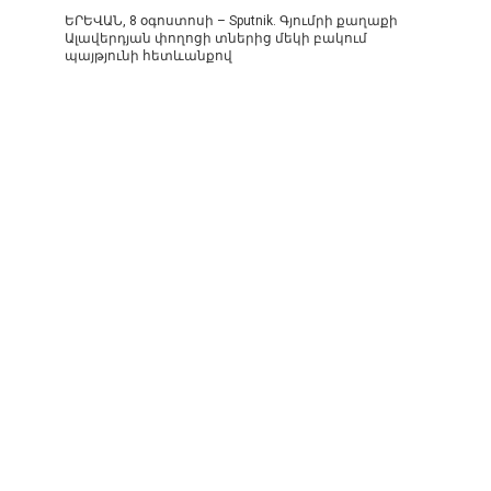
ԵՐԵՎԱՆ, 8 օգոստոսի – Sputnik. Գյումրի քաղաքի
Ալավերդյան փողոցի տներից մեկի բակում
պայթյունի հետևանքով