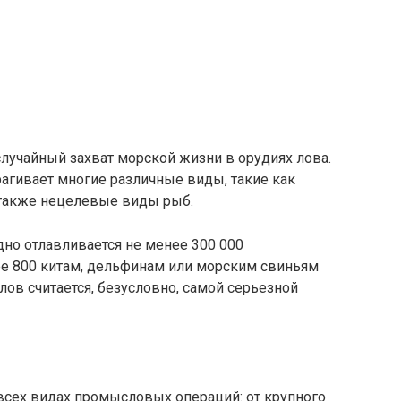
лучайный захват морской жизни в орудиях лова.
рагивает многие различные виды, такие как
 также нецелевые виды рыб.
дно отлавливается не менее 300 000
ее 800 китам, дельфинам или морским свиньям
лов считается, безусловно, самой серьезной
всех видах промысловых операций: от крупного