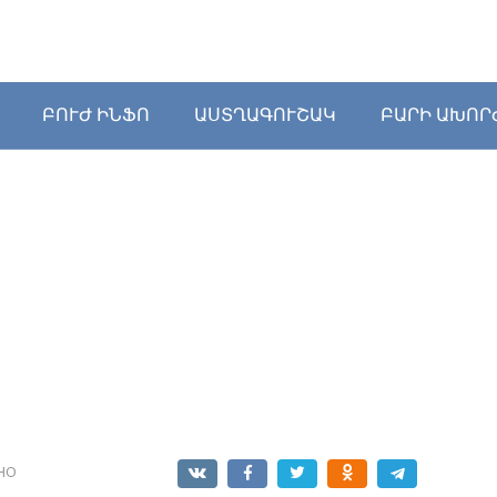
ԲՈՒԺ ԻՆՖՈ
ԱՍՏՂԱԳՈՒՇԱԿ
ԲԱՐԻ ԱԽՈՐ
НО