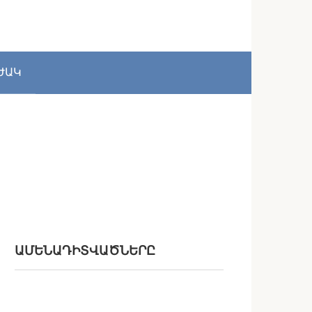
ԺԱԿ
ԱՄԵՆԱԴԻՏՎԱԾՆԵՐԸ