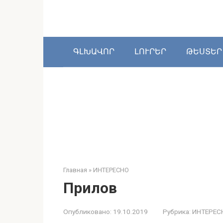
Перейти
к
контенту
ԳԼԽԱՎՈՐ
ԼՈՒՐԵՐ
ԹԵՍՏԵՐ
Главная
»
ИНТЕРЕСНО
Прилов
Опубликовано:
19.10.2019
Рубрика:
ИНТЕРЕС