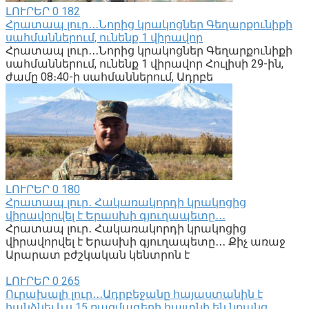
ԼՈՒՐԵՐ
0
182
Հրատապ լուր․․․Նորից կրակոցներ Գեղարքունիքի
սահմաններում, ունենք 1 վիրավոր
Հրատապ լուր․․․Նորից կրակոցներ Գեղարքունիքի
սահմաններում, ունենք 1 վիրավոր Հուլիսի 29-ին,
ժամը 08։40-ի սահմաններում, Ադրբե
ԼՈՒՐԵՐ
0
180
Հրատապ լուր․ Հակառակորդի կրակոցից
վիրավորվել է Երասխի գյուղապետը․․․
Հրատապ լուր․ Հակառակորդի կրակոցից
վիրավորվել է Երասխի գյուղապետը․․․ Քիչ առաջ
Արարատ բժշկական կենտրոն է
ԼՈՒՐԵՐ
0
265
Ուրախալի լուր․․․Ադրբեջանը հայաստանին է
հանձնել ևս 15 ռազմագերի հայտնի են նրանց