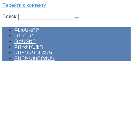
Перейти к контенту
Поиск:
ԳԼԽԱՎՈՐ
ԼՈՒՐԵՐ
ԹԵՍՏԵՐ
ԲՈՒԺ ԻՆՖՈ
ԱՍՏՂԱԳՈՒՇԱԿ
ԲԱՐԻ ԱԽՈՐԺԱԿ