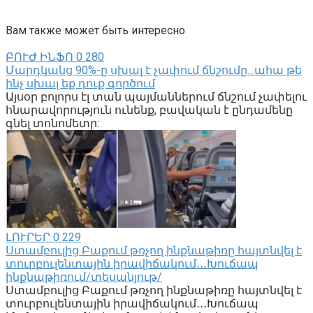
Вам также может быть интересно
ԲՈՒԺ ԻՆՖՈ
0
280
Մարդկանց 90%-ը սխալ է չափում ճնշումը…ահա թե
ինչ սխալ եք դուք գործում
Այսօր բոլորս էլ տան պայմաններում ճնշում չափելու
հնարավորություն ունենք, բավական է ընդամենը
գնել տոնոմետր:
ԼՈՒՐԵՐ
0
229
Ստամբուլից Բաքում թռչող ինքնաթիռը հայտնվել է
տուրբուլենտային իրավիճակում․․․Խուճապ
ինքնաթիռում/տեսանյութ/
Ստամբուլից Բաքում թռչող ինքնաթիռը հայտնվել է
տուրբուլենտային իրավիճակում․․․Խուճապ