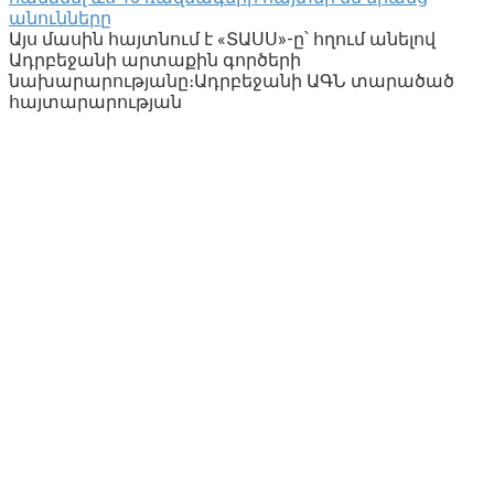
անունները
Այս մասին հայտնում է «ՏԱՍՍ»-ը՝ հղում անելով
Ադրբեջանի արտաքին գործերի
նախարարությանը։Ադրբեջանի ԱԳՆ տարածած
հայտարարության