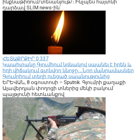
ինքնաթիռում/տեսանյութ/։ Ինչպես հայտնի
դարձավ SLIM news-ին՝
ՀԵՏԱՔՐՔԻՐ
0
337
Կապիտանը Գյումիում նռնակով սպանել է իրեն և
հղի վիճակում գտնվող կնոջը․․․Նոր մանրամասներ
Գյումրիում տեղի ուեցած սպանությունից
ԵՐԵՎԱՆ, 8 օգոստոսի – Sputnik. Գյումրի քաղաքի
Ալավերդյան փողոցի տներից մեկի բակում
պայթյունի հետևանքով