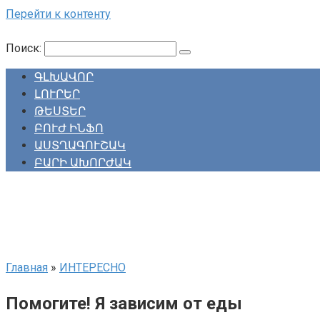
Перейти к контенту
Поиск:
ԳԼԽԱՎՈՐ
ԼՈՒՐԵՐ
ԹԵՍՏԵՐ
ԲՈՒԺ ԻՆՖՈ
ԱՍՏՂԱԳՈՒՇԱԿ
ԲԱՐԻ ԱԽՈՐԺԱԿ
Главная
»
ИНТЕРЕСНО
Помогите! Я зависим от еды