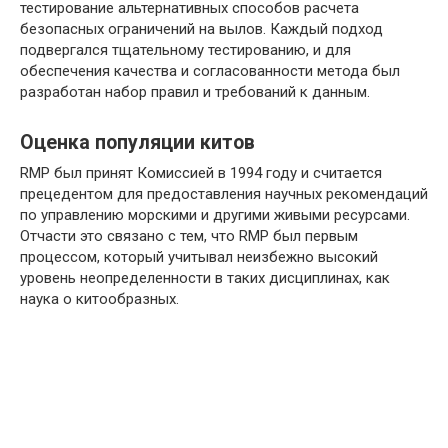
тестирование альтернативных способов расчета
безопасных ограничений на вылов. Каждый подход
подвергался тщательному тестированию, и для
обеспечения качества и согласованности метода был
разработан набор правил и требований к данным.
Оценка популяции китов
RMP был принят Комиссией в 1994 году и считается
прецедентом для предоставления научных рекомендаций
по управлению морскими и другими живыми ресурсами.
Отчасти это связано с тем, что RMP был первым
процессом, который учитывал неизбежно высокий
уровень неопределенности в таких дисциплинах, как
наука о китообразных.