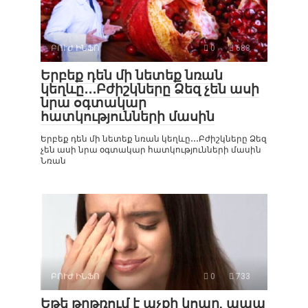
ԲՈՒԺ ԻՆՖՈ
0
683
Երբեք դեն մի նետեք նռան
կեղևը․․․Բժիշկները Ձեզ չեն ասի
նրա օգտակար
հատկությունների մասին
Երբեք դեն մի նետեք նռան կեղևը․․․Բժիշկները Ձեզ
չեն ասի նրա օգտակար հատկությունների մասին
Նռան
ԲՈՒԺ ԻՆՖՈ
0
733
Եթե թրթռում է աչքի կոպը, ապա