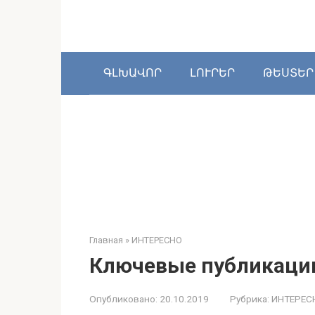
Перейти
к
контенту
ԳԼԽԱՎՈՐ
ԼՈՒՐԵՐ
ԹԵՍՏԵՐ
Главная
»
ИНТЕРЕСНО
Ключевые публикаци
Опубликовано:
20.10.2019
Рубрика:
ИНТЕРЕС