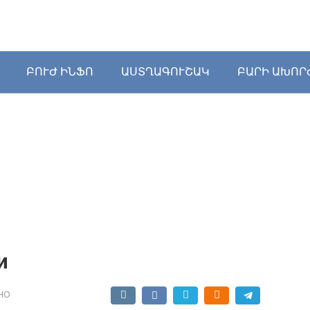
ԲՈՒԺ ԻՆՖՈ
ԱՍՏՂԱԳՈՒՇԱԿ
ԲԱՐԻ ԱԽՈՐ
и
НО