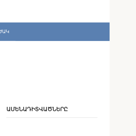
ԺԱԿ
ԱՄԵՆԱԴԻՏՎԱԾՆԵՐԸ