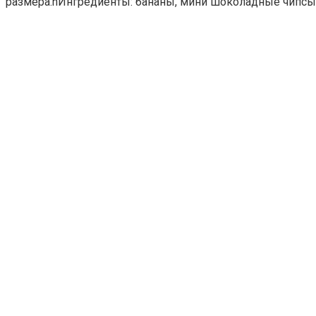
размера.nИнгредиенты: бананы, мини шоколадные чипс