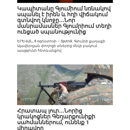
Կապիտանը Գյումիում նռնակով
սպանել է իրեն և հղի վիճակում
գտնվող կնոջը․․․Նոր
մանրամասներ Գյումրիում տեղի
ուեցած սպանությունից
ԵՐԵՎԱՆ, 8 օգոստոսի – Sputnik. Գյումրի քաղաքի
Ալավերդյան փողոցի տներից մեկի բակում
պայթյունի հետևանքով
ԼՈՒՐԵՐ
0
182
Հրատապ լուր․․․Նորից
կրակոցներ Գեղարքունիքի
սահմաններում, ունենք 1
վիրավոր