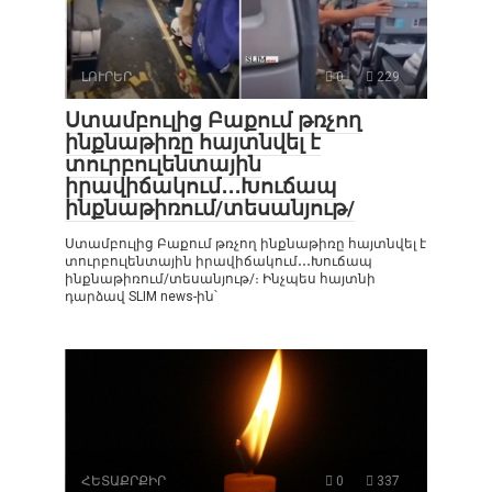
ԼՈՒՐԵՐ
0
229
Ստամբուլից Բաքում թռչող
ինքնաթիռը հայտնվել է
տուրբուլենտային
իրավիճակում․․․Խուճապ
ինքնաթիռում/տեսանյութ/
Ստամբուլից Բաքում թռչող ինքնաթիռը հայտնվել է
տուրբուլենտային իրավիճակում․․․Խուճապ
ինքնաթիռում/տեսանյութ/։ Ինչպես հայտնի
դարձավ SLIM news-ին՝
ՀԵՏԱՔՐՔԻՐ
0
337