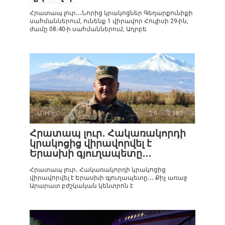
Հրատապ լուր․․․Նորից կրակոցներ Գեղարքունիքի
սահմաններում, ունենք 1 վիրավոր Հուլիսի 29-ին,
ժամը 08։40-ի սահմաններում, Ադրբե
ԼՈՒՐԵՐ
0
180
Հրատապ լուր․ Հակառակորդի
կրակոցից վիրավորվել է
Երասխի գյուղապետը․․․
Հրատապ լուր․ Հակառակորդի կրակոցից
վիրավորվել է Երասխի գյուղապետը․․․ Քիչ առաջ
Արարատ բժշկական կենտրոն է