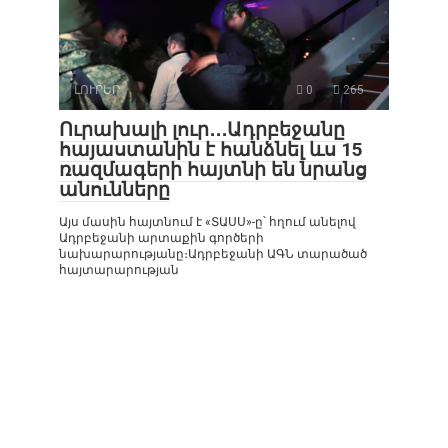
ԼՈՒՐԵՐ
0
265
Ուրախալի լուր․․․Ադրբեջանը
հայաստանին է հանձնել ևս 15
ռազմագերի հայտնի են նրանց
անունները
Այս մասին հայտնում է «ՏԱՍՍ»-ը՝ հղում անելով
Ադրբեջանի արտաքին գործերի
նախարարությանը։Ադրբեջանի ԱԳՆ տարածած
հայտարարության