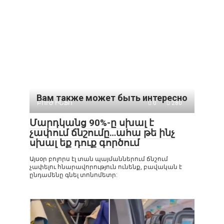
Вам также может быть интересно
ԲՈՒԺ ԻՆՖՈ
0
280
Մարդկանց 90%-ը սխալ է
չափում ճնշումը…ահա թե ինչ
սխալ եք դուք գործում
Այսօր բոլորս էլ տան պայմաններում ճնշում
չափելու հնարավորություն ունենք, բավական է
ընդամենը գնել տոնոմետր: