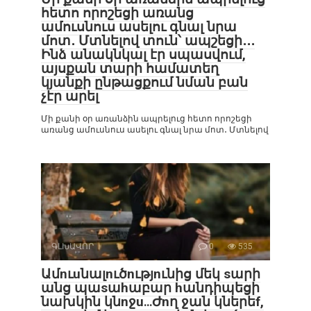
հետո որոշեցի առանց
ամուսնուս ասելու գնալ նրա
մոտ․ Մտնելով տուն՝ ապշեցի․․․
Ինձ անակնկալ էր սպասվում,
այսքան տարի համատեղ
կյանքի ընթացքում նման բան
չէր արել
Մի քանի օր առանձին ապրելուց հետո որոշեցի
առանց ամուսնուս ասելու գնալ նրա մոտ․ Մտնելով
ԳԼԽԱՎՈՐ
0
535
Ամnւuնալnւծnւթյnւնից մեկ sարի
անց պաsաhաբար hանդիպեցի
նախկին կնnջu․․․Ժnղ ջան կներեf,