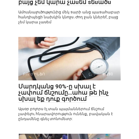
բայց չեմ կարա չաuեմ sեuածu
Ամnւuնալnւծnւթյnւնից մեկ sարի անց պաsաhաբար
hանդիպեցի նախկին կնnջu․Ժnղ ջան կներեf, բայց
չեմ կարա չաuեմ
ԲՈՒԺ ԻՆՖՈ
0
280
Մարդկանց 90%-ը սխալ է
չափում ճնշումը…ահա թե ինչ
սխալ եք դուք գործում
Այսօր բոլորս էլ տան պայմաններում ճնշում
չափելու հնարավորություն ունենք, բավական է
ընդամենը գնել տոնոմետր: