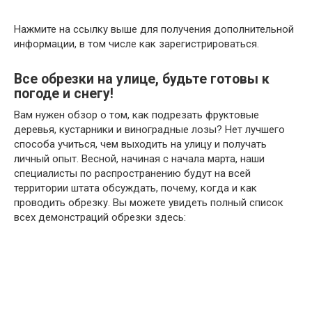
Нажмите на ссылку выше для получения дополнительной
информации, в том числе как зарегистрироваться.
Все обрезки на улице, будьте готовы к
погоде и снегу!
Вам нужен обзор о том, как подрезать фруктовые
деревья, кустарники и виноградные лозы? Нет лучшего
способа учиться, чем выходить на улицу и получать
личный опыт. Весной, начиная с начала марта, наши
специалисты по распространению будут на всей
территории штата обсуждать, почему, когда и как
проводить обрезку. Вы можете увидеть полный список
всех демонстраций обрезки здесь: