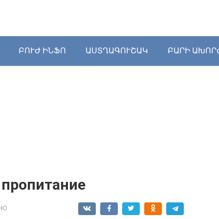
ԲՈՒԺ ԻՆՖՈ
ԱՍՏՂԱԳՈՒՇԱԿ
ԲԱՐԻ ԱԽՈՐ
 пропитание
НО