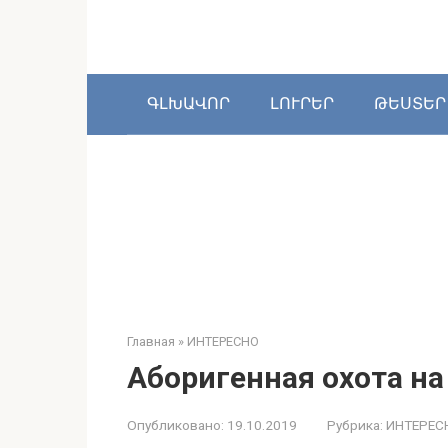
Перейти
к
контенту
ԳԼԽԱՎՈՐ
ԼՈՒՐԵՐ
ԹԵՍՏԵՐ
Главная
»
ИНТЕРЕСНО
Аборигенная охота на
Опубликовано:
19.10.2019
Рубрика:
ИНТЕРЕС