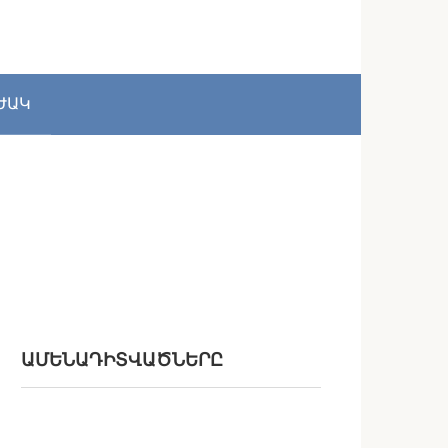
ԺԱԿ
ԱՄԵՆԱԴԻՏՎԱԾՆԵՐԸ