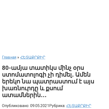
Главная
»
ՀԵՏԱՔՐՔԻՐ
80-ամյա տատիկս մինչ օրս
ստոմատոլոգի չի դիմել․ Ամեն
երեկո նա պատրաստում է այս
խառնուրդը և քսում
ատամներին․․․
Опубликовано:
09.05.2021
Рубрика:
ՀԵՏԱՔՐՔԻՐ