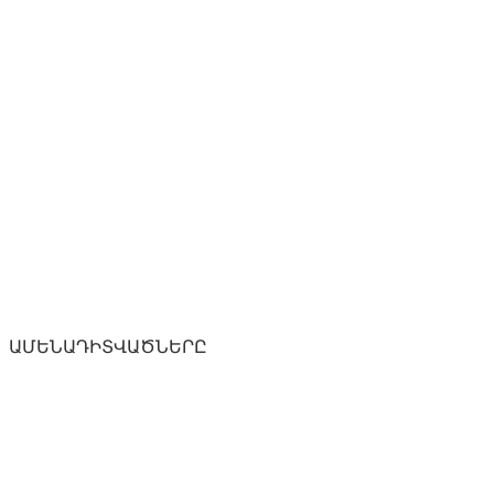
ԱՄԵՆԱԴԻՏՎԱԾՆԵՐԸ