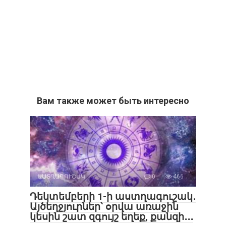
Вам также может быть интересно
ԱՍՏՂԱԳՈՒՇԱԿ
0
466
Դեկտեմբերի 1-ի աստղագուշակ․
Այծեղջյուրներ՝ օրվա առաջին
կեսին շատ զգույշ եղեք, քանզի․․․