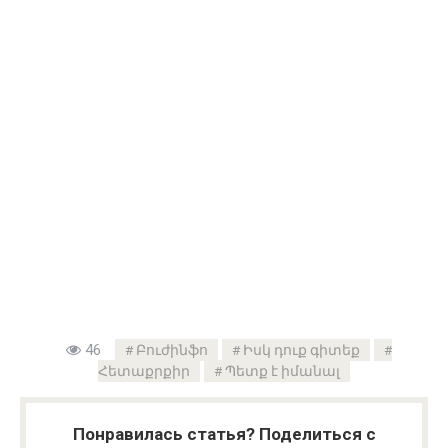
46
Բուժինֆո
Իսկ դուք գիտեք
Հետաքրքիր
Պետք է իմանալ
Понравилась статья? Поделиться с