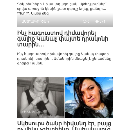
Դեկտեմբերի 1-ի աստղագուշակ․ Այծեղջյուրներ՝
օրվա առաջին կեսին շատ զգույշ եղեք, քանզի․․․
**Խոյ**. Այսօր ձեզ
ԱՍՏՂԱԳՈՒՇԱԿ
0
571
Ինչ հագուստով դիմավորել
գալիք Կանաչ փայտե դրակոնի
տարին․․․
Ինչ հագուստով դիմավորել գալիք Կանաչ փայտե
դրակոնի տարին․․․ Ամանորին մնացել է ընդամենը
գրեթե 1ամիս,
ՀԵՏԱՔՐՔԻՐ
0
659
Սկեսուրս ծանր հիվանդ էր, բայց
ոչ մեկս չգիտեինք․ Մահանալուց