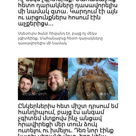
հետո դարակները դասավորելիս
մի նամակ գտա․ Կարդում էի այն
ու արցունքներս հոսում էին
աչքերիցս․․․
Սկեսուրս ծանր հիվանդ էր, բայց ոչ մեկս
չգիտեինք․ Մահանալուց հետո դարակները
դասավորելիս մի նամակ
ՀԵՏԱՔՐՔԻՐ
0
691
Ընկերներիս հետ միշտ դրսում եմ
հանդիպում, բայց էս անգամ
չգիտեմ մտքովս ինչ անցավ
հրավիրեցի մեր տուն ձուկ
ուտելու ու խմելու․ Դեռ նոր էինք