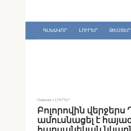
Перейти
к
контенту
ԳԼԽԱՎՈՐ
ԼՈՒՐԵՐ
ԹԵՍՏԵՐ
Главная
»
ԼՈՒՐԵՐ
Բոլորովին վերջերս
ամուսնացել է հայա
հարսանեկան նկարնե