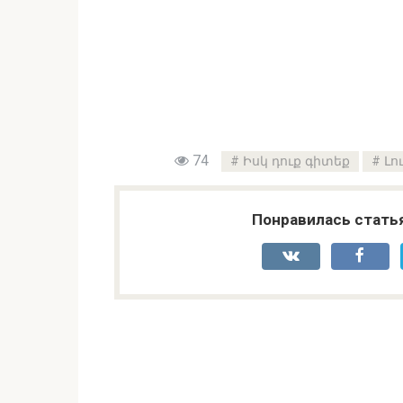
74
Իսկ դուք գիտեք
Լո
Понравилась стать