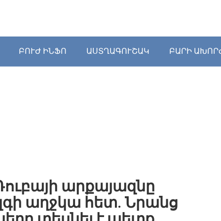
ԲՈՒԺ ԻՆՖՈ
ԱՍՏՂԱԳՈՒՇԱԿ
ԲԱՐԻ ԱԽՈՐ
 Դուբայի արքայազնը
զգի աղջկա հետ. Նրանց
րը տեսնել է պետք.