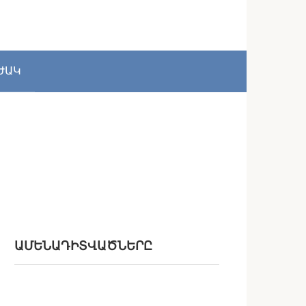
ԺԱԿ
ԱՄԵՆԱԴԻՏՎԱԾՆԵՐԸ