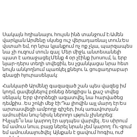
Սակայն հղիանալու հույսն ինձ տանջում է։Ամեն
վարկյան:Արմենը սկսեց ուշ վերադառնալ տուն:Ես
վստահ եմ, որ նրա կյանքում ոչ ոք չկա, պարզապես
նա չի ուզում տուն գալ: Մեր միջև անտեսանելի
պատ է առաջացել:Մենք 4 օր չէինք խոսում, և երբ
նյար-դերս տեղի տվեցին, ես չցանկացա նրա հետ
նույն անկողնում պառկել քնելու և ցուցադրաբար
գնացի հյուրասենյակ:
Հանկարծ Արմենը գազազած շան պես վազեց իմ
կողմ, ցավեցնելով բռնեց ձեռքիցս և քաշ տվեց
սենյակ: Երբ փորձեցի ազատվել, նա հարվածեց
դեմքիս…Ես շոկի մեջ էի:Դա լիովին այլ մարդ էր:Ես
արտասվեցի ամբողջ գիշեր, իսկ առավոտյան
ամուսինս նույ-նիսկ ներողո ւթյուն չխնդրեց:
Ինչպե՞ս նա կարող էր այդպես վարվել…Ես սիրում
եմ ամուս նուս, բայց ներել նրան չեմ կարող: Ու-զում
եմ ամուսնալուծվել: Այնքան է ցավում հոգիս, ուժ