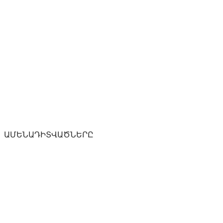
ԱՄԵՆԱԴԻՏՎԱԾՆԵՐԸ