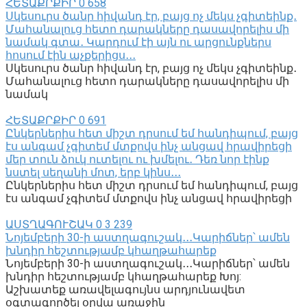
ՀԵՏԱՔՐՔԻՐ
0
658
Սկեսուրս ծանր հիվանդ էր, բայց ոչ մեկս չգիտեինք․
Մահանալուց հետո դարակները դասավորելիս մի
նամակ գտա․ Կարդում էի այն ու արցունքներս
հոսում էին աչքերիցս․․․
Սկեսուրս ծանր հիվանդ էր, բայց ոչ մեկս չգիտեինք․
Մահանալուց հետո դարակները դասավորելիս մի
նամակ
ՀԵՏԱՔՐՔԻՐ
0
691
Ընկերներիս հետ միշտ դրսում եմ հանդիպում, բայց
էս անգամ չգիտեմ մտքովս ինչ անցավ հրավիրեցի
մեր տուն ձուկ ուտելու ու խմելու․ Դեռ նոր էինք
նստել սեղանի մոտ, երբ կինս․․․
Ընկերներիս հետ միշտ դրսում եմ հանդիպում, բայց
էս անգամ չգիտեմ մտքովս ինչ անցավ հրավիրեցի
ԱՍՏՂԱԳՈՒՇԱԿ
0
3 239
Նոյեմբերի 30-ի աստղագուշակ․․․Կարիճներ՝ ամեն
խնդիր հեշտությամբ կհաղթահարեք
Նոյեմբերի 30-ի աստղագուշակ․․․Կարիճներ՝ ամեն
խնդիր հեշտությամբ կհաղթահարեք Խոյ:
Աշխատեք առավելագույնս արդյունավետ
օգտագործել օրվա առաջին