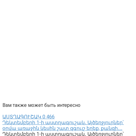
Вам также может быть интересно
ԱՍՏՂԱԳՈՒՇԱԿ
0
466
Դեկտեմբերի 1-ի աստղագուշակ․ Այծեղջյուրներ՝
օրվա առաջին կեսին շատ զգույշ եղեք, քանզի․․․
Դեկտեմբերի 1-ի աստղագուշակ․ Այծեղջյուրներ՝