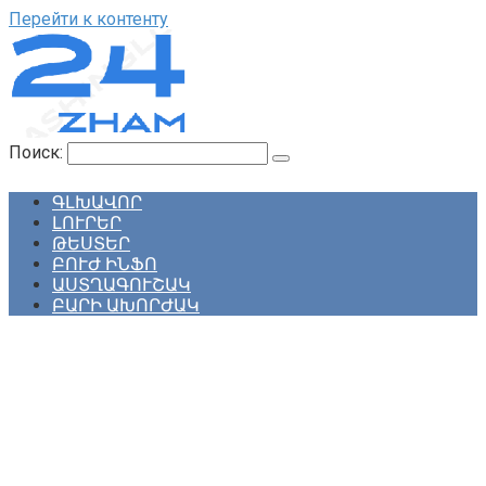
Перейти к контенту
Поиск:
ԳԼԽԱՎՈՐ
ԼՈՒՐԵՐ
ԹԵՍՏԵՐ
ԲՈՒԺ ԻՆՖՈ
ԱՍՏՂԱԳՈՒՇԱԿ
ԲԱՐԻ ԱԽՈՐԺԱԿ