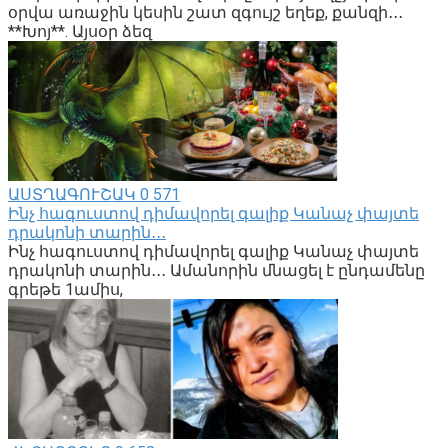
օրվա առաջին կեսին շատ զգույշ եղեք, քանզի․․․
**Խոյ**. Այսօր ձեզ
ԱՍՏՂԱԳՈՒՇԱԿ
0
571
Ինչ հագուստով դիմավորել գալիք Կանաչ փայտե
դրակոնի տարին․․․
Ինչ հագուստով դիմավորել գալիք Կանաչ փայտե
դրակոնի տարին․․․ Ամանորին մնացել է ընդամենը
գրեթե 1ամիս,