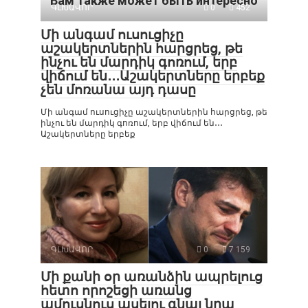
Вам также может быть интересно
ԳԼԽԱՎՈՐ
0
452
Մի անգամ ուսուցիչը
աշակերտներին հարցրեց, թե
ինչու են մարդիկ գոռում, երբ
վիճում են․․․Աշակերտները երբեք
չեն մոռանա այդ դասը
Մի անգամ ուսուցիչը աշակերտներին հարցրեց, թե
ինչու են մարդիկ գոռում, երբ վիճում են․․․
Աշակերտները երբեք
ԳԼԽԱՎՈՐ
0
7 159
Մի քանի օր առանձին ապրելուց
հետո որոշեցի առանց
ամուսնուս ասելու գնալ նրա