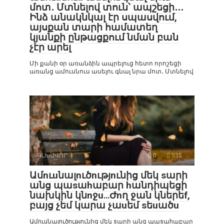
մոտ․ Մտնելով տուն՝ ապշեցի․․․
Ինձ անակնկալ էր սպասվում,
այսքան տարի համատեղ
կյանքի ընթացքում նման բան
չէր արել
Մի քանի օր առանձին ապրելուց հետո որոշեցի
առանց ամուսնուս ասելու գնալ նրա մոտ․ Մտնելով
ԳԼԽԱՎՈՐ
0
535
Ամnւuնալnւծnւթյnւնից մեկ sարի
անց պաsաhաբար hանդիպեցի
նախկին կնnջu․․․Ժnղ ջան կներեf,
բայց չեմ կարա չաuեմ sեuածu
Ամnւuնալnւծnւթյnւնից մեկ sարի անց պաsաhաբար