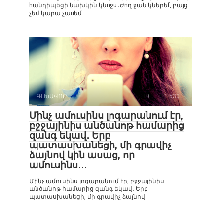
hանդիպեցի նախկին կնnջu․Ժnղ ջան կներեf, բայց
չեմ կարա չաuեմ
ԳԼԽԱՎՈՐ
0
1 530
Մինչ ամուսինս լոգարանում էր,
բջջայինիս անծանոթ համարից
զանգ եկավ․ Երբ
պատասխանեցի, մի գրավիչ
ձայնով կին ասաց, որ
ամուսինս․․․
Մինչ ամուսինս լոգարանում էր, բջջայինիս
անծանոթ համարից զանգ եկավ․ Երբ
պատասխանեցի, մի գրավիչ ձայնով